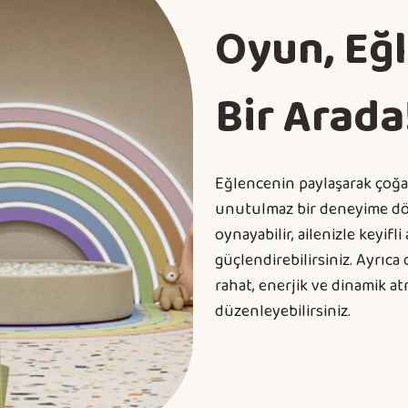
Oyun, Eğ
Bir Arada
Eğlencenin paylaşarak çoğal
unutulmaz bir deneyime dö
oynayabilir, ailenizle keyifl
güçlendirebilirsiniz. Ayrıc
rahat, enerjik ve dinamik 
düzenleyebilirsiniz.