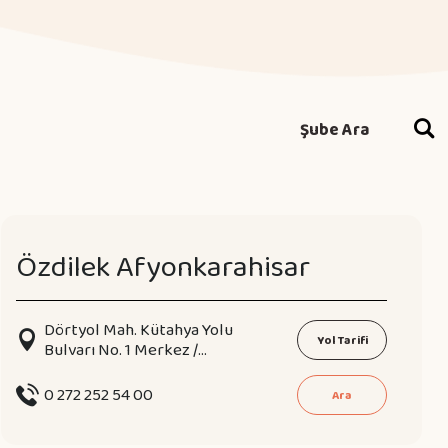
Şube Ara
Özdilek Afyonkarahisar
Dörtyol Mah. Kütahya Yolu
Yol Tarifi
Bulvarı No. 1 Merkez /
Afyonkarahisar
0 272 252 54 00
Ara