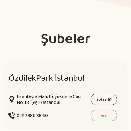
Şubeler
ÖzdilekPark İstanbul
Esentepe Mah. Büyükdere Cad.
Yol Tarifi
No. 181 Şişli / İstanbul
0 212 386 88 60
Ara