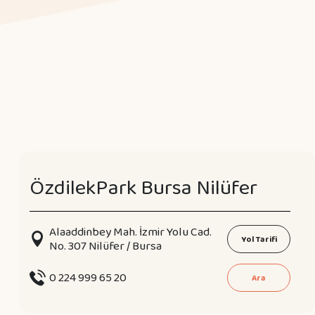
ÖzdilekPark Bursa Nilüfer
Alaaddinbey Mah. İzmir Yolu Cad.
Yol Tarifi
No. 307 Nilüfer / Bursa
0 224 999 65 20
Ara